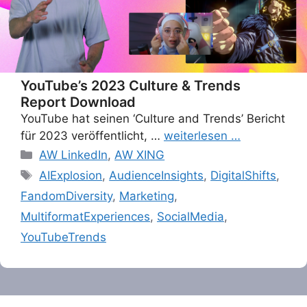
YouTube’s 2023 Culture & Trends
Report Download
YouTube hat seinen ‘Culture and Trends’ Bericht
für 2023 veröffentlicht, …
weiterlesen …
Categories
AW LinkedIn
,
AW XING
Tags
AIExplosion
,
AudienceInsights
,
DigitalShifts
,
FandomDiversity
,
Marketing
,
MultiformatExperiences
,
SocialMedia
,
YouTubeTrends