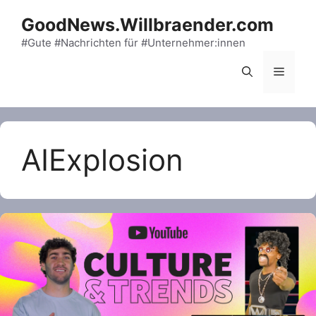
Skip
GoodNews.Willbraender.com
to
content
#Gute #Nachrichten für #Unternehmer:innen
Menu
AIExplosion