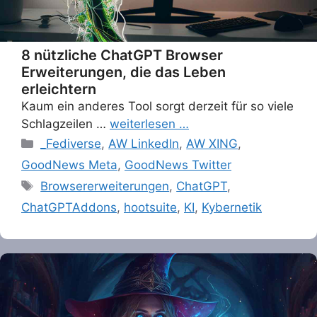
8 nützliche ChatGPT Browser
Erweiterungen, die das Leben
erleichtern
Kaum ein anderes Tool sorgt derzeit für so viele
Schlagzeilen …
weiterlesen …
Categories
_Fediverse
,
AW LinkedIn
,
AW XING
,
GoodNews Meta
,
GoodNews Twitter
Tags
Browsererweiterungen
,
ChatGPT
,
ChatGPTAddons
,
hootsuite
,
KI
,
Kybernetik