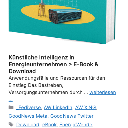
Künstliche Intelligenz in
Energieunternehmen > E-Book &
Download
Anwendungsfälle und Ressourcen für den
Einstieg Das Bestreben,
Versorgungsunternehmen durch …
weiterlesen
…
Categories
_Fediverse
,
AW LinkedIn
,
AW XING
,
GoodNews Meta
,
GoodNews Twitter
Tags
Download
,
eBook
,
EnergieWende
,