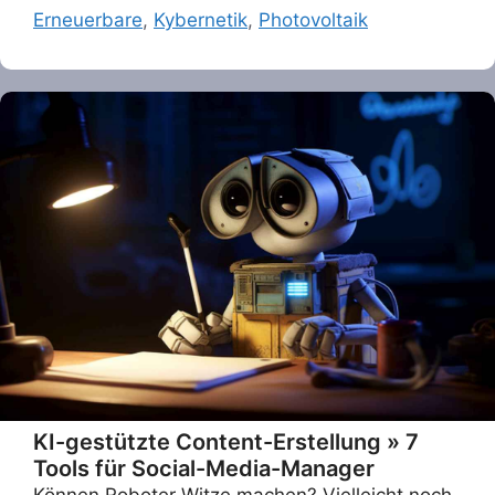
Erneuerbare
,
Kybernetik
,
Photovoltaik
KI-gestützte Content-Erstellung » 7
Tools für Social-Media-Manager