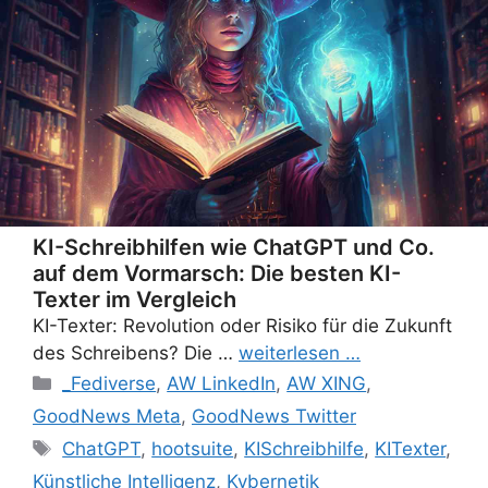
KI-Schreibhilfen wie ChatGPT und Co.
auf dem Vormarsch: Die besten KI-
Texter im Vergleich
KI-Texter: Revolution oder Risiko für die Zukunft
des Schreibens? Die …
weiterlesen …
Categories
_Fediverse
,
AW LinkedIn
,
AW XING
,
GoodNews Meta
,
GoodNews Twitter
Tags
ChatGPT
,
hootsuite
,
KISchreibhilfe
,
KITexter
,
Künstliche Intelligenz
,
Kybernetik