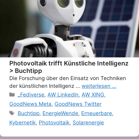
Photovoltaik trifft Künstliche Intelligenz
> Buchtipp
Die Forschung über den Einsatz von Techniken
der künstlichen Intelligenz …
weiterlesen …
Categories
_Fediverse
,
AW LinkedIn
,
AW XING
,
GoodNews Meta
,
GoodNews Twitter
Tags
Buchtipp
,
EnergieWende
,
Erneuerbare
,
Kybernetik
,
Photovoltaik
,
Solarenergie