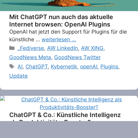
Mit ChatGPT nun auch das aktuelle
Internet browsen: OpenAI Plugins
OpenAI hat jetzt den Support für Plugins für die
künstliche …
weiterlesen …
Categories
_Fediverse
,
AW LinkedIn
,
AW XING
,
GoodNews Meta
,
GoodNews Twitter
Tags
AI
,
ChatGPT
,
Kybernetik
,
openAI
,
Plugins
,
Update
ChatGPT & Co.: Künstliche Intelligenz
als Produktivitäts-Booster?
Eine aktuelle Studie von Accenture hat ergeben,
dass künstliche Intelligenz …
weiterlesen …