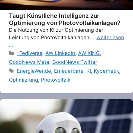
Taugt Künstliche Intelligenz zur
Optimierung von Photovoltaikanlagen?
Die Nutzung von KI zur Optimierung der
Leistung von Photovoltaikanlagen …
weiterlesen
…
Categories
_Fediverse
,
AW LinkedIn
,
AW XING
,
GoodNews Meta
,
GoodNews Twitter
Tags
EnergieWende
,
Erneuerbare
,
KI
,
Kybernetik
,
Optimierung
,
Photovoltaik