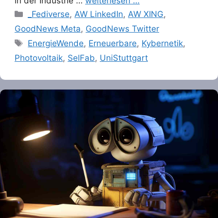
in der Industrie …
weiterlesen …
Categories
_Fediverse
,
AW LinkedIn
,
AW XING
,
GoodNews Meta
,
GoodNews Twitter
Tags
EnergieWende
,
Erneuerbare
,
Kybernetik
,
Photovoltaik
,
SelFab
,
UniStuttgart