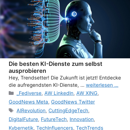
Die besten KI-Dienste zum selbst
ausprobieren
Hey, Trendsetter! Die Zukunft ist jetzt! Entdecke
die aufregendsten KI-Dienste, …
weiterlesen …
Categories
_Fediverse
,
AW LinkedIn
,
AW XING
,
GoodNews Meta
,
GoodNews Twitter
Tags
AIRevolution
,
CuttingEdgeTech
,
DigitalFuture
,
FutureTech
,
Innovation
,
Kybernetik
,
TechInfluencers
,
TechTrends