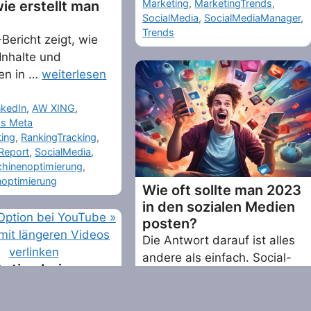
Marketing
,
MarketingTrends
,
ie erstellt man
SocialMedia
,
SocialMediaManager
,
Trends
Bericht zeigt, wie
 Inhalte und
en in …
weiterlesen
ries
nkedIn
,
AW XING
,
s Meta
ting
,
RankingTracking
,
Report
,
SocialMedia
,
hinenoptimierung
,
optimierung
Wie oft sollte man 2023
in den sozialen Medien
posten?
Die Antwort darauf ist alles
andere als einfach. Social-
ption bei
Media-Plattformen ändern
e » Shorts mit
…
weiterlesen …
en Videos
Categories
_Fediverse
,
AW LinkedIn
,
AW