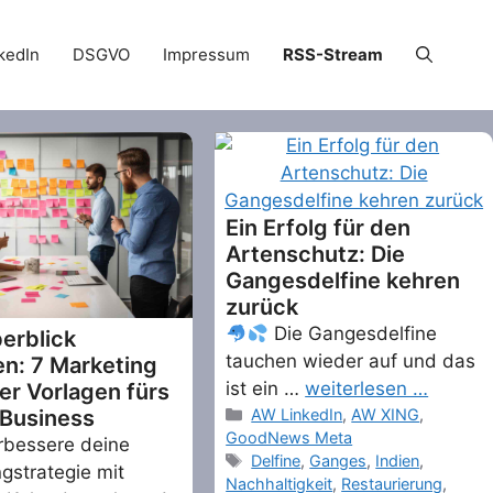
kedIn
DSGVO
Impressum
RSS-Stream
Ein Erfolg für den
Artenschutz: Die
Gangesdelfine kehren
zurück
Die Gangesdelfine
erblick
tauchen wieder auf und das
en: 7 Marketing
ist ein …
weiterlesen …
er Vorlagen fürs
Categories
 Business
AW LinkedIn
,
AW XING
,
GoodNews Meta
bessere deine
Tags
Delfine
,
Ganges
,
Indien
,
gstrategie mit
Nachhaltigkeit
,
Restaurierung
,