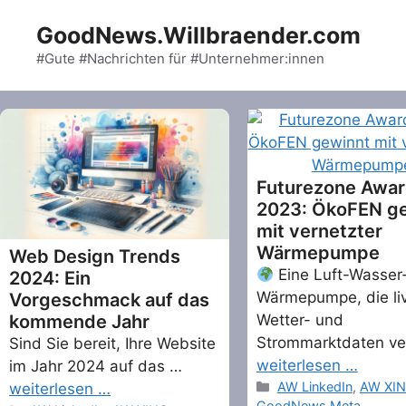
Skip
GoodNews.Willbraender.com
to
content
#Gute #Nachrichten für #Unternehmer:innen
Futurezone Awa
2023: ÖkoFEN g
mit vernetzter
Wärmepumpe
Web Design Trends
Eine Luft-Wasser
2024: Ein
Wärmepumpe, die liv
Vorgeschmack auf das
Wetter- und
kommende Jahr
Strommarktdaten ve
Sind Sie bereit, Ihre Website
weiterlesen …
im Jahr 2024 auf das …
Categories
AW LinkedIn
,
AW XI
weiterlesen …
GoodNews Meta