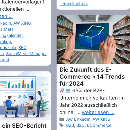
7 Kalendervorlagen!
Umweltschutz
ktionellen …
esen …
ries
nkedIn
,
AW XING
,
s Meta
ingkalender
,
keting
,
ionsziele
,
SEO
,
ia
,
SocialMediaManager
,
boost
Die Zukunft des E-
Commerce » 14 Trends
für 2024
65% der B2B-
Unternehmen verkauften im
Jahr 2022 ausschließlich
online, …
weiterlesen …
Categories
AW LinkedIn
,
AW XING
t ein SEO-Bericht
Tags
B2B
,
B2C
,
ECommerce
,