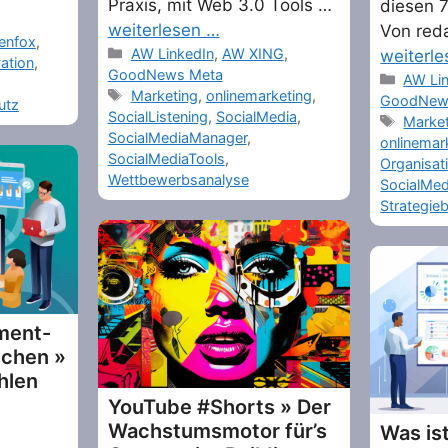
Praxis, mit Web 3.0 Tools …
diesen 
weiterlesen …
Von reda
enfox
,
Categories
AW LinkedIn
,
AW XING
,
weiterl
ation
,
GoodNews Meta
Catego
AW Li
Tags
Marketing
,
onlinemarketing
,
GoodNew
utz
SocialListening
,
SocialMedia
,
Tags
Market
SocialMediaManager
,
onlinemar
SocialMediaTools
,
Organisat
Wettbewerbsanalyse
SocialMed
Strategie
ment-
nchen »
hlen
YouTube #Shorts » Der
Wachstumsmotor für’s
Was is