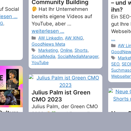
Community Building
– und w
f Social
Hat Ihr Unternehmen
ihn?
lesen …
bereits eigene Videos auf
Ein SEO-
NG
,
YouTube, aber …
gut Ihre
weiterlesen …
Webseit
Categories
AW LinkedIn
,
AW XING
,
…
GoodNews Meta
Catego
AW Li
Tags
Marketing
,
Online
,
Shorts
,
GoodNew
SocialMedia
,
SocialMediaManager
,
Tags
Marke
YouTube
SEO
,
SEO
Suchmasc
Webseiten
Julius Palm ist Green
CMO 2023
Julius Palm, der Green CMO
Culture
Neue O
2023
, verkörpert die
YouTub
Zukunft …
weiterlesen …
länger
Categories
_Fediverse
,
AW LinkedIn
,
AW