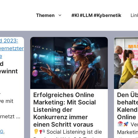
Themen
#KI #LLM #Kybernetik
Lin
rd
ewinnt
-
Erfolgreiches Online
Den Üb
e mit
Marketing: Mit Social
behalt
Listening der
Kalend
Konkurrenz immer
Online
rnetzt …
einen Schritt voraus
Ver
Social Listening ist die
NG
,
Marketin