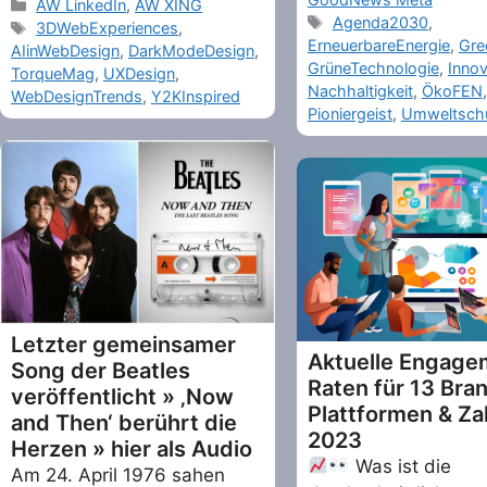
Categories
AW LinkedIn
,
AW XING
Tags
Agenda2030
,
Tags
3DWebExperiences
,
ErneuerbareEnergie
,
Gre
AIinWebDesign
,
DarkModeDesign
,
GrüneTechnologie
,
Innov
TorqueMag
,
UXDesign
,
Nachhaltigkeit
,
ÖkoFEN
,
WebDesignTrends
,
Y2KInspired
Pioniergeist
,
Umweltsch
Letzter gemeinsamer
Aktuelle Engage
Song der Beatles
Raten für 13 Bra
veröffentlicht » ‚Now
Plattformen & Za
and Then‘ berührt die
2023
Herzen » hier als Audio
Was ist die
Am 24. April 1976 sahen