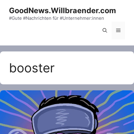
Skip
GoodNews.Willbraender.com
to
content
#Gute #Nachrichten für #Unternehmer:innen
Menu
booster