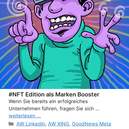
#NFT Edition als Marken Booster
Wenn Sie bereits ein erfolgreiches
Unternehmen führen, fragen Sie sich …
weiterlesen …
Categories
AW LinkedIn
,
AW XING
,
GoodNews Meta