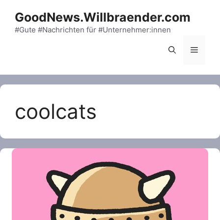
Skip
GoodNews.Willbraender.com
to
content
#Gute #Nachrichten für #Unternehmer:innen
Menu
coolcats