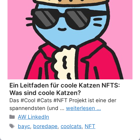
Ein Leitfaden für coole Katzen NFTS:
Was sind coole Katzen?
Das #Cool #Cats #NFT Projekt ist eine der
spannendsten (und …
weiterlesen …
Categories
AW LinkedIn
Tags
bayc
,
boredape
,
coolcats
,
NFT