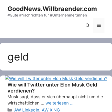
Skip
GoodNews.Willbraender.com
to
content
#Gute #Nachrichten für #Unternehmer:innen
Menu
geld
Wie will Twitter unter Elon Musk Geld
verdienen?
Musk sagt, dass er sich überhaupt nicht um die
wirtschaftlichen …
weiterlesen …
Categories
AW LinkedIn
,
AW XING