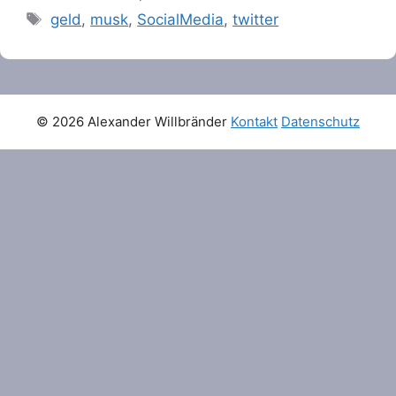
Tags
geld
,
musk
,
SocialMedia
,
twitter
© 2026 Alexander Willbränder
Kontakt
Datenschutz