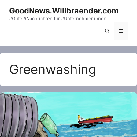
Skip
GoodNews.Willbraender.com
to
content
#Gute #Nachrichten für #Unternehmer:innen
Menu
Greenwashing