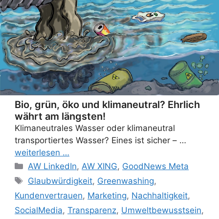
Bio, grün, öko und klimaneutral? Ehrlich
währt am längsten!
Klimaneutrales Wasser oder klimaneutral
transportiertes Wasser? Eines ist sicher – …
weiterlesen …
Categories
AW LinkedIn
,
AW XING
,
GoodNews Meta
Tags
Glaubwürdigkeit
,
Greenwashing
,
Kundenvertrauen
,
Marketing
,
Nachhaltigkeit
,
SocialMedia
,
Transparenz
,
Umweltbewusstsein
,