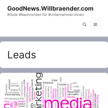
Skip
GoodNews.Willbraender.com
to
content
#Gute #Nachrichten für #Unternehmer:innen
Menu
Leads