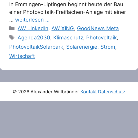
In Emmingen-Liptingen beginnt heute der Bau
einer Photovoltaik-Freiflächen-Anlage mit einer
…
weiterlesen …
Categories
AW LinkedIn
,
AW XING
,
GoodNews Meta
Tags
Agenda2030
,
Klimaschutz
,
Photovoltaik
,
PhotovoltaikSolarpark
,
Solarenergie
,
Strom
,
Wirtschaft
© 2026 Alexander Willbränder
Kontakt
Datenschutz