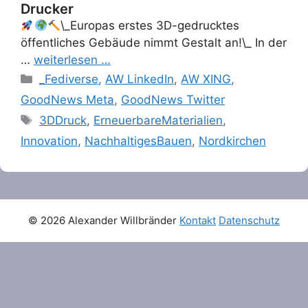
Drucker
\_Europas erstes 3D-gedrucktes
öffentliches Gebäude nimmt Gestalt an!\_ In der
…
weiterlesen …
Categories
_Fediverse
,
AW LinkedIn
,
AW XING
,
GoodNews Meta
,
GoodNews Twitter
Tags
3DDruck
,
ErneuerbareMaterialien
,
Innovation
,
NachhaltigesBauen
,
Nordkirchen
© 2026 Alexander Willbränder
Kontakt
Datenschutz