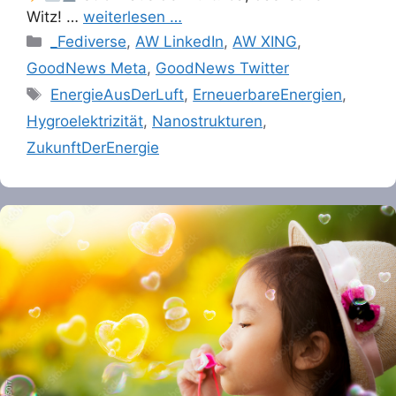
Witz! …
weiterlesen …
Categories
_Fediverse
,
AW LinkedIn
,
AW XING
,
GoodNews Meta
,
GoodNews Twitter
Tags
EnergieAusDerLuft
,
ErneuerbareEnergien
,
Hygroelektrizität
,
Nanostrukturen
,
ZukunftDerEnergie