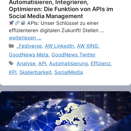
Automatisieren, Integrieren,
Optimieren: Die Funktion von APIs im
Social Media Management
APIs: Unser Schlüssel zu einer
effizienteren digitalen Zukunft! Stellen …
weiterlesen …
Categories
_Fediverse
,
AW LinkedIn
,
AW XING
,
GoodNews Meta
,
GoodNews Twitter
Tags
Analyse
,
API
,
Automatisierung
,
Effizienz
,
KPI
,
Skalierbarkeit
,
SocialMedia