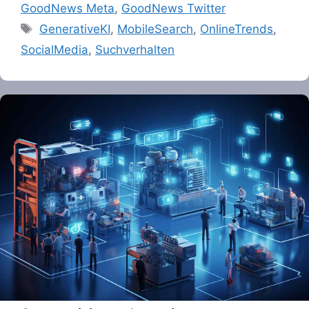
GoodNews Meta
,
GoodNews Twitter
Tags
GenerativeKI
,
MobileSearch
,
OnlineTrends
,
SocialMedia
,
Suchverhalten