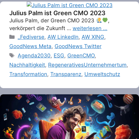
Julius Palm ist Green CMO 2023
Julius Palm, der Green CMO 2023
,
verkörpert die Zukunft …
weiterlesen …
Categories
_Fediverse
,
AW LinkedIn
,
AW XING
,
GoodNews Meta
,
GoodNews Twitter
Tags
Agenda2030
,
ESG
,
GreenCMO
,
Nachhaltigkeit
,
RegenerativesUnternehmertum
,
Transformation
,
Transparenz
,
Umweltschutz