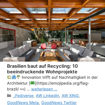
Brasilien baut auf Recycling: 10
beeindruckende Wohnprojekte
Innovation trifft auf Nachhaltigkeit in der
Architektur [
](https://emojipedia.org/flag-
brazil/ «‌») …
weiterlesen …
Categories
_Fediverse
,
AW LinkedIn
,
AW XING
,
GoodNews Meta
,
GoodNews Twitter