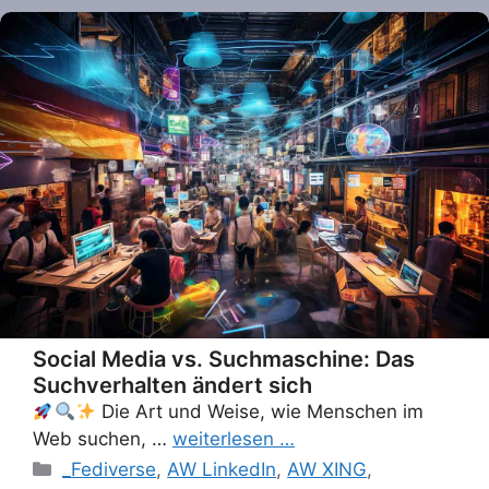
Social Media vs. Suchmaschine: Das
Suchverhalten ändert sich
Die Art und Weise, wie Menschen im
Web suchen, …
weiterlesen …
Categories
_Fediverse
,
AW LinkedIn
,
AW XING
,