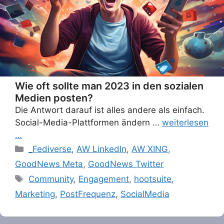
Wie oft sollte man 2023 in den sozialen
Medien posten?
Die Antwort darauf ist alles andere als einfach.
Social-Media-Plattformen ändern …
weiterlesen
…
Categories
_Fediverse
,
AW LinkedIn
,
AW XING
,
GoodNews Meta
,
GoodNews Twitter
Tags
Community
,
Engagement
,
hootsuite
,
Marketing
,
PostFrequenz
,
SocialMedia