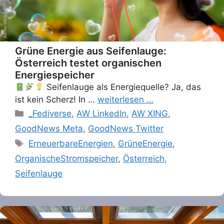
Grüne Energie aus Seifenlauge:
Österreich testet organischen
Energiespeicher
Seifenlauge als Energiequelle? Ja, das
ist kein Scherz! In …
weiterlesen …
Categories
_Fediverse
,
AW LinkedIn
,
AW XING
,
GoodNews Meta
,
GoodNews Twitter
Tags
ErneuerbareEnergien
,
GrüneEnergie
,
OrganischeStromspeicher
,
Österreich
,
Seifenlauge