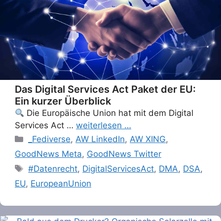
Das Digital Services Act Paket der EU:
Ein kurzer Überblick
Die Europäische Union hat mit dem Digital
Services Act …
weiterlesen …
Categories
_Fediverse
,
AW LinkedIn
,
AW XING
,
GoodNews Meta
,
GoodNews Twitter
Tags
#Datenrecht
,
DigitalServicesAct
,
DMA
,
DSA
,
EU
,
EuropeanUnion