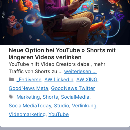
Neue Option bei YouTube » Shorts mit
längeren Videos verlinken
YouTube hilft Video Creators dabei, mehr
Traffic von Shorts zu …
weiterlesen …
Categories
_Fediverse
,
AW LinkedIn
,
AW XING
,
GoodNews Meta
,
GoodNews Twitter
Tags
Marketing
,
Shorts
,
SocialMedia
,
SocialMediaToday
,
Studio
,
Verlinkung
,
Videomarketing
,
YouTube