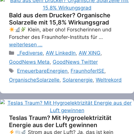
Bald aus dem Drucker? Organische
Solarzelle mit 15,8% Wirkungsgrad
Klein, aber oho! Forscherinnen und
Forscher des Fraunhofer-Instituts für …
weiterlesen …
Categories
_Fediverse
,
AW LinkedIn
,
AW XING
,
GoodNews Meta
,
GoodNews Twitter
Tags
ErneuerbareEnergien
,
FraunhoferISE
,
OrganischeSolarzelle
,
Solarenergie
,
Weltrekord
Teslas Traum? Mit Hygroelektrizität
Energie aus der Luft gewinnen
Strom aus der Luft? Ja, das ist kein