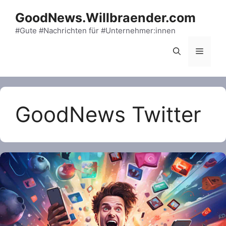
Skip
GoodNews.Willbraender.com
to
content
#Gute #Nachrichten für #Unternehmer:innen
Menu
GoodNews Twitter