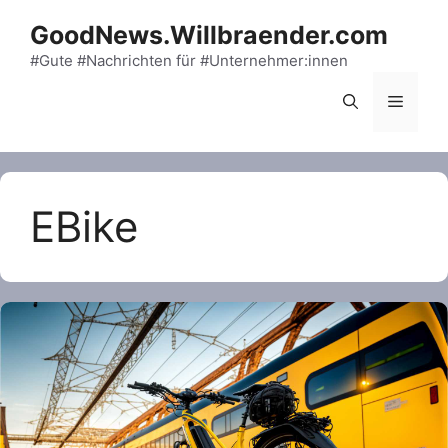
Skip
GoodNews.Willbraender.com
to
content
#Gute #Nachrichten für #Unternehmer:innen
Menu
EBike