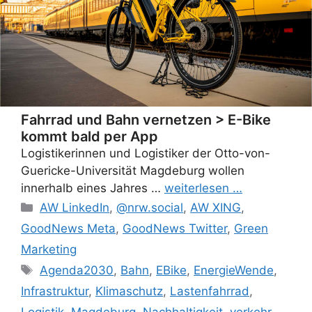
Fahrrad und Bahn vernetzen > E-Bike
kommt bald per App
Logistikerinnen und Logistiker der Otto-von-
Guericke-Universität Magdeburg wollen
innerhalb eines Jahres …
weiterlesen …
Categories
AW LinkedIn
,
@nrw.social
,
AW XING
,
GoodNews Meta
,
GoodNews Twitter
,
Green
Marketing
Tags
Agenda2030
,
Bahn
,
EBike
,
EnergieWende
,
Infrastruktur
,
Klimaschutz
,
Lastenfahrrad
,
Logistik
,
Magdeburg
,
Nachhaltigkeit
,
verkehr