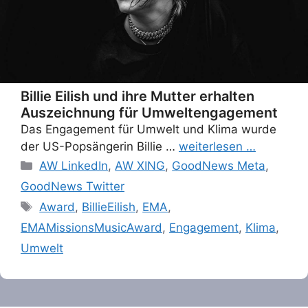
Billie Eilish und ihre Mutter erhalten
Auszeichnung für Umweltengagement
Das Engagement für Umwelt und Klima wurde
der US-Popsängerin Billie …
weiterlesen …
Categories
AW LinkedIn
,
AW XING
,
GoodNews Meta
,
GoodNews Twitter
Tags
Award
,
BillieEilish
,
EMA
,
EMAMissionsMusicAward
,
Engagement
,
Klima
,
Umwelt