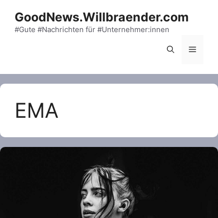
Skip
GoodNews.Willbraender.com
to
content
#Gute #Nachrichten für #Unternehmer:innen
Menu
EMA