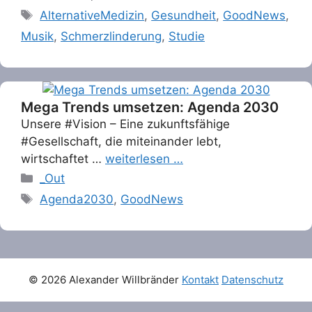
Tags
AlternativeMedizin
,
Gesundheit
,
GoodNews
,
Musik
,
Schmerzlinderung
,
Studie
Mega Trends umsetzen: Agenda 2030
Unsere #Vision – Eine zukunftsfähige
#Gesellschaft, die miteinander lebt,
wirtschaftet …
weiterlesen …
Categories
_Out
Tags
Agenda2030
,
GoodNews
© 2026 Alexander Willbränder
Kontakt
Datenschutz