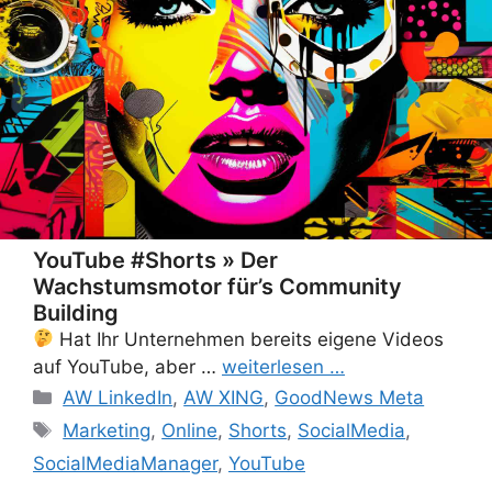
YouTube #Shorts » Der
Wachstumsmotor für’s Community
Building
Hat Ihr Unternehmen bereits eigene Videos
auf YouTube, aber …
weiterlesen …
Categories
AW LinkedIn
,
AW XING
,
GoodNews Meta
Tags
Marketing
,
Online
,
Shorts
,
SocialMedia
,
SocialMediaManager
,
YouTube