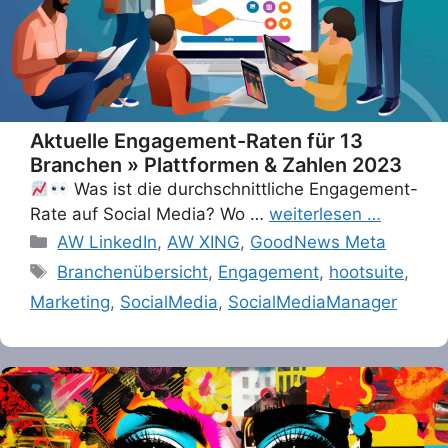
Aktuelle Engagement-Raten für 13
Branchen » Plattformen & Zahlen 2023
Was ist die durchschnittliche Engagement-
Rate auf Social Media? Wo …
weiterlesen …
Categories
AW LinkedIn
,
AW XING
,
GoodNews Meta
Tags
Branchenübersicht
,
Engagement
,
hootsuite
,
Marketing
,
SocialMedia
,
SocialMediaManager