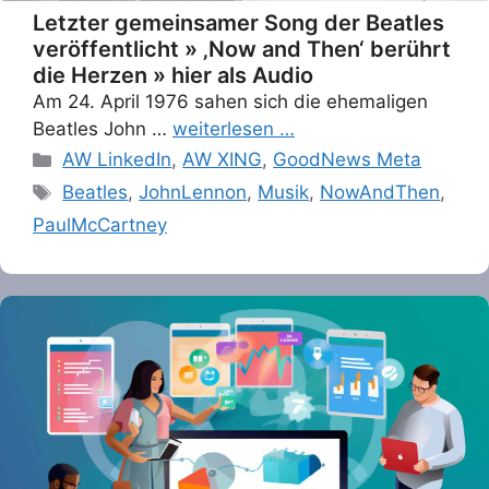
Letzter gemeinsamer Song der Beatles
veröffentlicht » ‚Now and Then‘ berührt
die Herzen » hier als Audio
Am 24. April 1976 sahen sich die ehemaligen
Beatles John …
weiterlesen …
Categories
AW LinkedIn
,
AW XING
,
GoodNews Meta
Tags
Beatles
,
JohnLennon
,
Musik
,
NowAndThen
,
PaulMcCartney