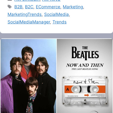
Tags
B2B
,
B2C
,
ECommerce
,
Marketing
,
MarketingTrends
,
SocialMedia
,
SocialMediaManager
,
Trends