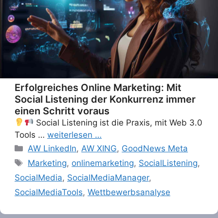
Erfolgreiches Online Marketing: Mit
Social Listening der Konkurrenz immer
einen Schritt voraus
Social Listening ist die Praxis, mit Web 3.0
Tools …
weiterlesen …
Categories
AW LinkedIn
,
AW XING
,
GoodNews Meta
Tags
Marketing
,
onlinemarketing
,
SocialListening
,
SocialMedia
,
SocialMediaManager
,
SocialMediaTools
,
Wettbewerbsanalyse