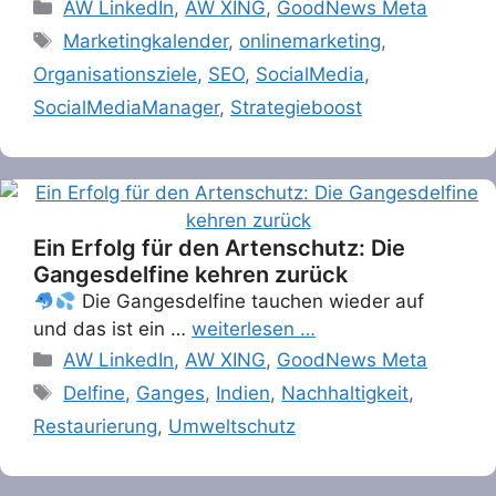
Categories
AW LinkedIn
,
AW XING
,
GoodNews Meta
Tags
Marketingkalender
,
onlinemarketing
,
Organisationsziele
,
SEO
,
SocialMedia
,
SocialMediaManager
,
Strategieboost
Ein Erfolg für den Artenschutz: Die
Gangesdelfine kehren zurück
Die Gangesdelfine tauchen wieder auf
und das ist ein …
weiterlesen …
Categories
AW LinkedIn
,
AW XING
,
GoodNews Meta
Tags
Delfine
,
Ganges
,
Indien
,
Nachhaltigkeit
,
Restaurierung
,
Umweltschutz