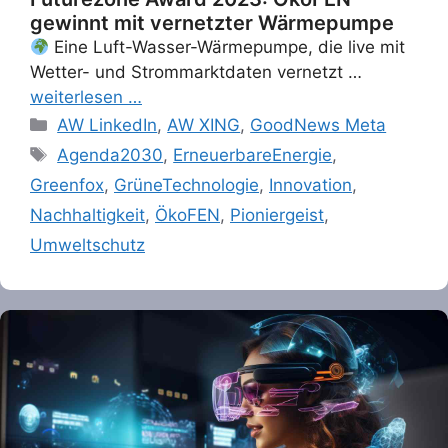
gewinnt mit vernetzter Wärmepumpe
Eine Luft-Wasser-Wärmepumpe, die live mit
Wetter- und Strommarktdaten vernetzt …
weiterlesen …
Categories
AW LinkedIn
,
AW XING
,
GoodNews Meta
Tags
Agenda2030
,
ErneuerbareEnergie
,
Greenfox
,
GrüneTechnologie
,
Innovation
,
Nachhaltigkeit
,
ÖkoFEN
,
Pioniergeist
,
Umweltschutz