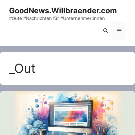
Skip
GoodNews.Willbraender.com
to
content
#Gute #Nachrichten für #Unternehmer:innen
Menu
_Out