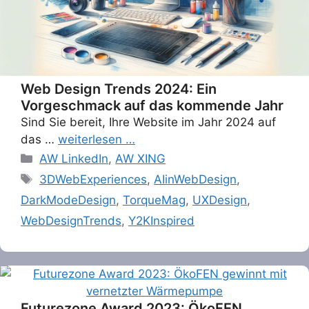
Web Design Trends 2024: Ein
Vorgeschmack auf das kommende Jahr
Sind Sie bereit, Ihre Website im Jahr 2024 auf
das …
weiterlesen …
Categories
AW LinkedIn
,
AW XING
Tags
3DWebExperiences
,
AIinWebDesign
,
DarkModeDesign
,
TorqueMag
,
UXDesign
,
WebDesignTrends
,
Y2KInspired
Futurezone Award 2023: ÖkoFEN