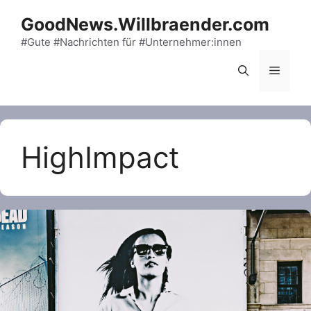
Skip
GoodNews.Willbraender.com
to
content
#Gute #Nachrichten für #Unternehmer:innen
Menu
HighImpact