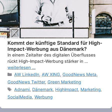
Kommt der künftige Standard für High-
Impact-Werbung aus Dänemark?
In einem Zeitalter des digitalen Überflusses
rückt High-Impact-Werbung stärker in …
weiterlesen …
Categories
AW LinkedIn
,
AW XING
,
GoodNews Meta
,
GoodNews Twitter
,
Green Marketing
Tags
Adnami
,
Dänemark
,
HighImpact
,
Marketing
,
SocialMedia
,
Werbung