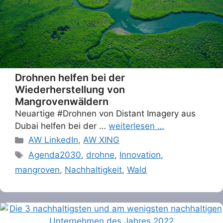
Drohnen helfen bei der
Wiederherstellung von
Mangrovenwäldern
Neuartige #Drohnen von Distant Imagery aus
Dubai helfen bei der …
weiterlesen …
Categories
AW LinkedIn
,
AW XING
Tags
Agenda2030
,
drohne
,
Innovation
,
mangroven
,
Nachhaltigkeit
,
Wald