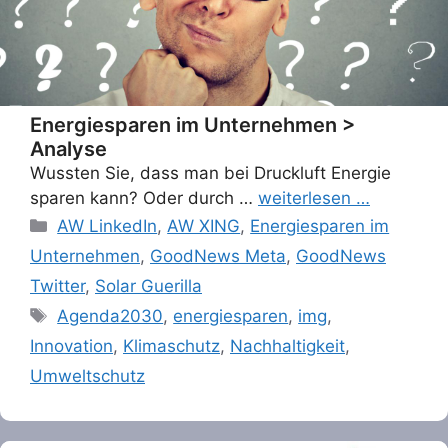
Energiesparen im Unternehmen >
Analyse
Wussten Sie, dass man bei Druckluft Energie
sparen kann? Oder durch …
weiterlesen …
Categories
AW LinkedIn
,
AW XING
,
Energiesparen im
Unternehmen
,
GoodNews Meta
,
GoodNews
Twitter
,
Solar Guerilla
Tags
Agenda2030
,
energiesparen
,
img
,
Innovation
,
Klimaschutz
,
Nachhaltigkeit
,
Umweltschutz