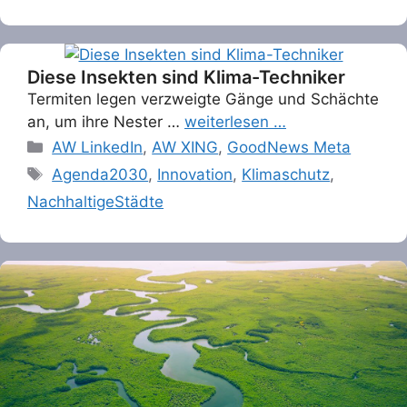
Diese Insekten sind Klima-Techniker
Termiten legen verzweigte Gänge und Schächte
an, um ihre Nester …
weiterlesen …
Categories
AW LinkedIn
,
AW XING
,
GoodNews Meta
Tags
Agenda2030
,
Innovation
,
Klimaschutz
,
NachhaltigeStädte