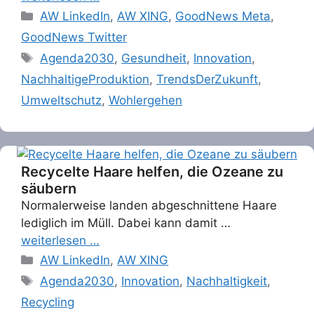
Categories
AW LinkedIn
,
AW XING
,
GoodNews Meta
,
GoodNews Twitter
Tags
Agenda2030
,
Gesundheit
,
Innovation
,
NachhaltigeProduktion
,
TrendsDerZukunft
,
Umweltschutz
,
Wohlergehen
Recycelte Haare helfen, die Ozeane zu
säubern
Normalerweise landen abgeschnittene Haare
lediglich im Müll. Dabei kann damit …
weiterlesen …
Categories
AW LinkedIn
,
AW XING
Tags
Agenda2030
,
Innovation
,
Nachhaltigkeit
,
Recycling