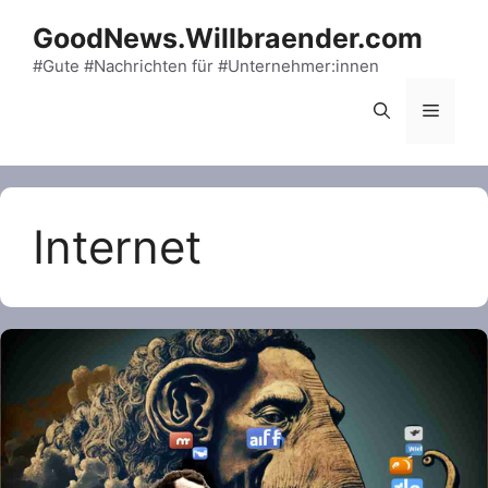
Skip
GoodNews.Willbraender.com
to
content
#Gute #Nachrichten für #Unternehmer:innen
Menu
Internet