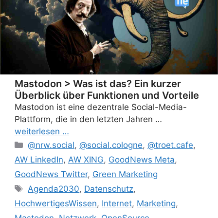
Mastodon > Was ist das? Ein kurzer
Überblick über Funktionen und Vorteile
Mastodon ist eine dezentrale Social-Media-
Plattform, die in den letzten Jahren …
weiterlesen …
Categories
@nrw.social
,
@social.cologne
,
@troet.cafe
,
AW LinkedIn
,
AW XING
,
GoodNews Meta
,
GoodNews Twitter
,
Green Marketing
Tags
Agenda2030
,
Datenschutz
,
HochwertigesWissen
,
Internet
,
Marketing
,
Mastodon
,
Netzwerk
,
OpenSource
,