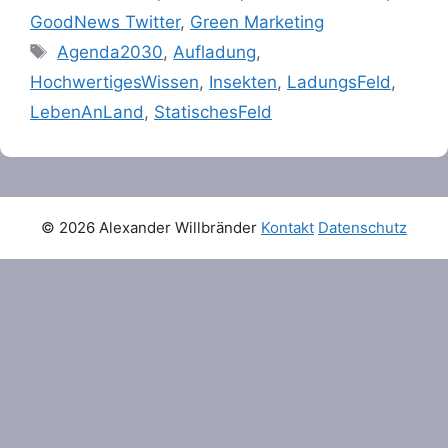
GoodNews Twitter
,
Green Marketing
Tags
Agenda2030
,
Aufladung
,
HochwertigesWissen
,
Insekten
,
LadungsFeld
,
LebenAnLand
,
StatischesFeld
© 2026 Alexander Willbränder
Kontakt
Datenschutz