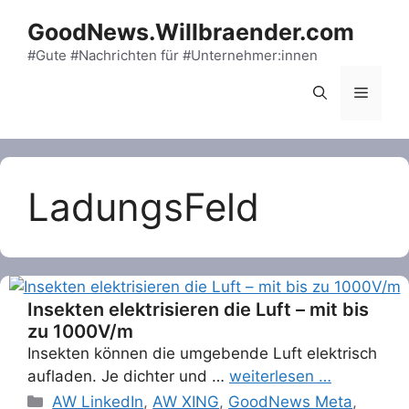
Skip
GoodNews.Willbraender.com
to
content
#Gute #Nachrichten für #Unternehmer:innen
Menu
LadungsFeld
Insekten elektrisieren die Luft – mit bis
zu 1000V/m
Insekten können die umgebende Luft elektrisch
aufladen. Je dichter und …
weiterlesen …
Categories
AW LinkedIn
,
AW XING
,
GoodNews Meta
,