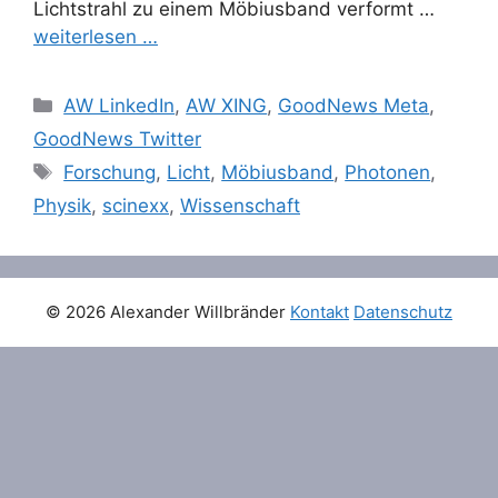
Lichtstrahl zu einem Möbiusband verformt …
weiterlesen …
Categories
AW LinkedIn
,
AW XING
,
GoodNews Meta
,
GoodNews Twitter
Tags
Forschung
,
Licht
,
Möbiusband
,
Photonen
,
Physik
,
scinexx
,
Wissenschaft
© 2026 Alexander Willbränder
Kontakt
Datenschutz