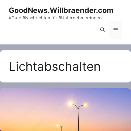
Skip
GoodNews.Willbraender.com
to
content
#Gute #Nachrichten für #Unternehmer:innen
Menu
Lichtabschalten