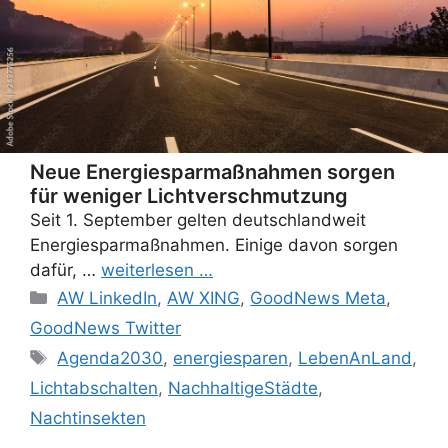
Neue Energiesparmaßnahmen sorgen
für weniger Lichtverschmutzung
Seit 1. September gelten deutschlandweit
Energiesparmaßnahmen. Einige davon sorgen
dafür, …
weiterlesen …
Categories
AW LinkedIn
,
AW XING
,
GoodNews Meta
,
GoodNews Twitter
Tags
Agenda2030
,
energiesparen
,
LebenAnLand
,
Lichtabschalten
,
NachhaltigeStädte
,
Nachtinsekten