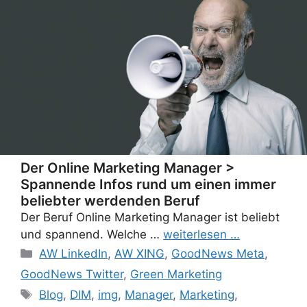
Der Online Marketing Manager >
Spannende Infos rund um einen immer
beliebter werdenden Beruf
Der Beruf Online Marketing Manager ist beliebt
und spannend. Welche …
weiterlesen …
Categories
AW LinkedIn
,
AW XING
,
GoodNews Meta
,
GoodNews Twitter
,
Green Marketing
Tags
Blog
,
DIM
,
img
,
Manager
,
Marketing
,