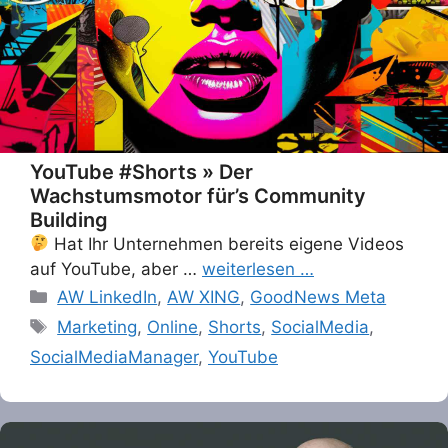
YouTube #Shorts » Der
Wachstumsmotor für’s Community
Building
Hat Ihr Unternehmen bereits eigene Videos
auf YouTube, aber …
weiterlesen …
Categories
AW LinkedIn
,
AW XING
,
GoodNews Meta
Tags
Marketing
,
Online
,
Shorts
,
SocialMedia
,
SocialMediaManager
,
YouTube