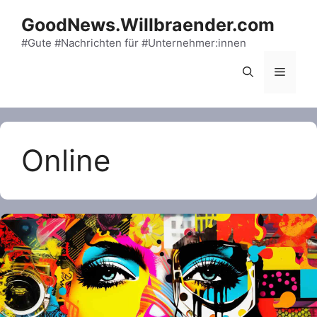
Skip
GoodNews.Willbraender.com
to
content
#Gute #Nachrichten für #Unternehmer:innen
Menu
Online