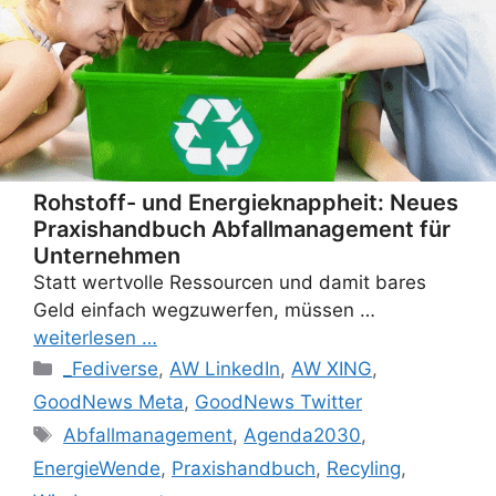
Rohstoff- und Energieknappheit: Neues
Praxishandbuch Abfallmanagement für
Unternehmen
Statt wertvolle Ressourcen und damit bares
Geld einfach wegzuwerfen, müssen …
weiterlesen …
Categories
_Fediverse
,
AW LinkedIn
,
AW XING
,
GoodNews Meta
,
GoodNews Twitter
Tags
Abfallmanagement
,
Agenda2030
,
EnergieWende
,
Praxishandbuch
,
Recyling
,