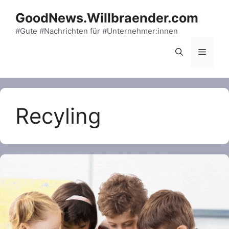
Skip
GoodNews.Willbraender.com
to
content
#Gute #Nachrichten für #Unternehmer:innen
Menu
Recyling