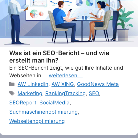
Was ist ein SEO-Bericht – und wie
erstellt man ihn?
Ein SEO-Bericht zeigt, wie gut Ihre Inhalte und
Webseiten in …
weiterlesen …
Categories
AW LinkedIn
,
AW XING
,
GoodNews Meta
Tags
Marketing
,
RankingTracking
,
SEO
,
SEOReport
,
SocialMedia
,
Suchmaschinenoptimierung
,
Webseitenoptimierung