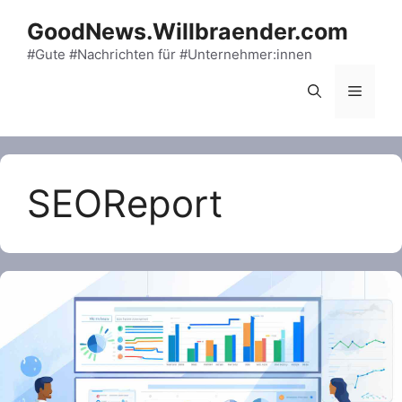
Skip
GoodNews.Willbraender.com
to
content
#Gute #Nachrichten für #Unternehmer:innen
Menu
SEOReport