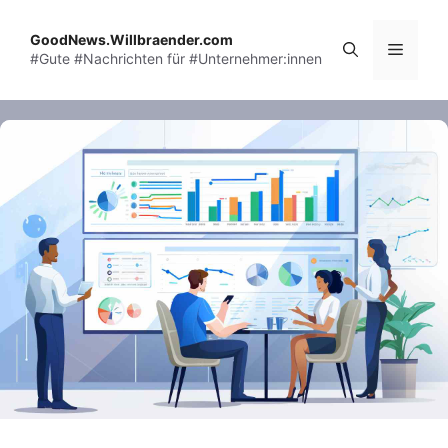
Skip
to
GoodNews.Willbraender.com
Menu
#Gute #Nachrichten für #Unternehmer:innen
content