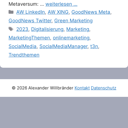
Metaversum: …
weiterlesen …
Categories
AW LinkedIn
,
AW XING
,
GoodNews Meta
,
GoodNews Twitter
,
Green Marketing
Tags
2023
,
Digitalisierung
,
Marketing
,
MarketingThemen
,
onlinemarketing
,
SocialMedia
,
SocialMediaManager
,
t3n
,
Trendthemen
© 2026 Alexander Willbränder
Kontakt
Datenschutz