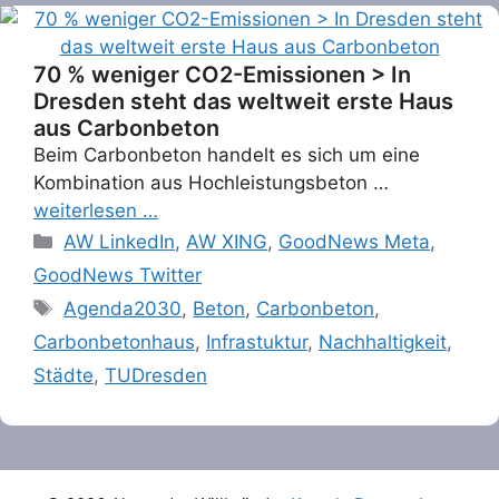
70 % weniger CO2-Emissionen > In
Dresden steht das weltweit erste Haus
aus Carbonbeton
Beim Carbonbeton handelt es sich um eine
Kombination aus Hochleistungsbeton …
weiterlesen …
Categories
AW LinkedIn
,
AW XING
,
GoodNews Meta
,
GoodNews Twitter
Tags
Agenda2030
,
Beton
,
Carbonbeton
,
Carbonbetonhaus
,
Infrastuktur
,
Nachhaltigkeit
,
Städte
,
TUDresden