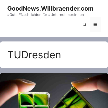
Skip
GoodNews.Willbraender.com
to
content
#Gute #Nachrichten für #Unternehmer:innen
Menu
TUDresden