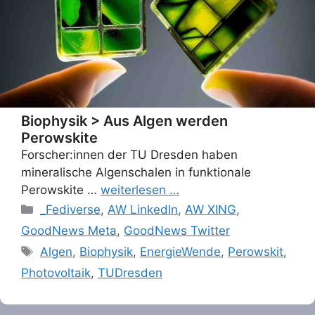
Biophysik > Aus Algen werden
Perowskite
Forscher:innen der TU Dresden haben
mineralische Algenschalen in funktionale
Perowskite …
weiterlesen …
Categories
_Fediverse
,
AW LinkedIn
,
AW XING
,
GoodNews Meta
,
GoodNews Twitter
Tags
Algen
,
Biophysik
,
EnergieWende
,
Perowskit
,
Photovoltaik
,
TUDresden