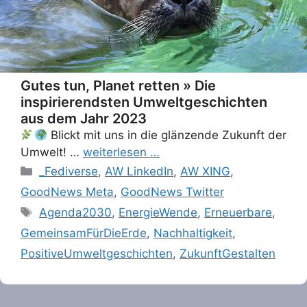
Gutes tun, Planet retten » Die
inspirierendsten Umweltgeschichten
aus dem Jahr 2023
Blickt mit uns in die glänzende Zukunft der
Umwelt! …
weiterlesen …
Categories
_Fediverse
,
AW LinkedIn
,
AW XING
,
GoodNews Meta
,
GoodNews Twitter
Tags
Agenda2030
,
EnergieWende
,
Erneuerbare
,
GemeinsamFürDieErde
,
Nachhaltigkeit
,
PositiveUmweltgeschichten
,
ZukunftGestalten