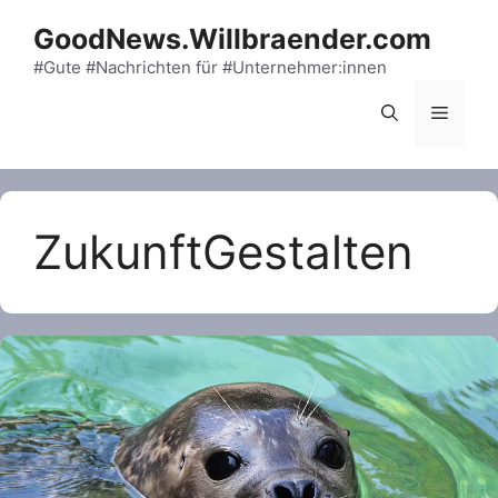
Skip
GoodNews.Willbraender.com
to
content
#Gute #Nachrichten für #Unternehmer:innen
Menu
ZukunftGestalten