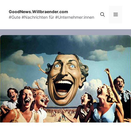
Skip
to
GoodNews.Willbraender.com
Menu
#Gute #Nachrichten für #Unternehmer:innen
content