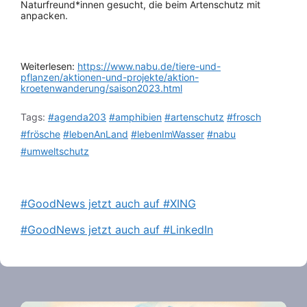
Naturfreund*innen gesucht, die beim Artenschutz mit
anpacken.
Weiterlesen:
https://www.nabu.de/tiere-und-
pflanzen/aktionen-und-projekte/aktion-
kroetenwanderung/saison2023.html
Tags:
#agenda203
#amphibien
#artenschutz
#frosch
#frösche
#lebenAnLand
#lebenImWasser
#nabu
#umweltschutz
#GoodNews jetzt auch auf #XING
#GoodNews jetzt auch auf #LinkedIn