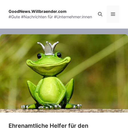
Skip
to
GoodNews.Willbraender.com
Menu
#Gute #Nachrichten für #Unternehmer:innen
content
Ehrenamtliche Helfer für den