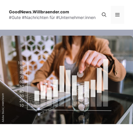
Skip
to
GoodNews.Willbraender.com
Menu
#Gute #Nachrichten für #Unternehmer:innen
content