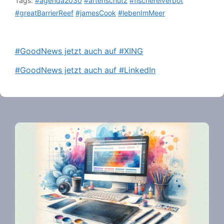
Tags:
#agenda2030
#artenschutz
#fischereiverbot
#greatBarrierReef
#jamesCook
#lebenImMeer
#GoodNews jetzt auch auf #XING
#GoodNews jetzt auch auf #LinkedIn