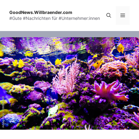
Skip
to
GoodNews.Willbraender.com
Menu
#Gute #Nachrichten für #Unternehmer:innen
content