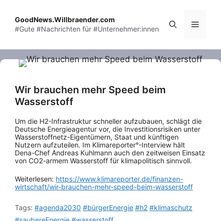
Skip
to
GoodNews.Willbraender.com
Menu
#Gute #Nachrichten für #Unternehmer:innen
content
Wir brauchen mehr Speed beim
Wasserstoff
Um die H2-Infrastruktur schneller aufzubauen, schlägt die
Deutsche Energieagentur vor, die Investitionsrisiken unter
Wasserstoffnetz-Eigentümern, Staat und künftigen
Nutzern aufzuteilen. Im Klimareporter°-Interview hält
Dena-Chef Andreas Kuhlmann auch den zeitweisen Einsatz
von CO2-armem Wasserstoff für klimapolitisch sinnvoll.
Weiterlesen:
https://www.klimareporter.de/finanzen-
wirtschaft/wir-brauchen-mehr-speed-beim-wasserstoff
Tags:
#agenda2030
#bürgerEnergie
#h2
#klimaschutz
#saubereEnergie
#wasserstoff