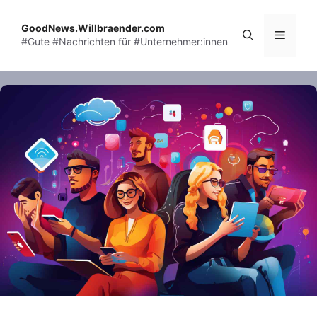
Skip
to
GoodNews.Willbraender.com
Menu
#Gute #Nachrichten für #Unternehmer:innen
content