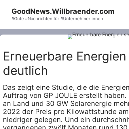
Skip
GoodNews.Willbraender.com
to
content
#Gute #Nachrichten für #Unternehmer:innen
Erneuerbare Energien
deutlich
Das zeigt eine Studie, die die Energi
Auftrag von GP JOULE erstellt haben
an Land und 30 GW Solarenergie mehr 
2022 der Preis pro Kilowattstunde a
niedriger gelegen. Und ein durchschnit
vergangenen zwölf Monaten rund 130 