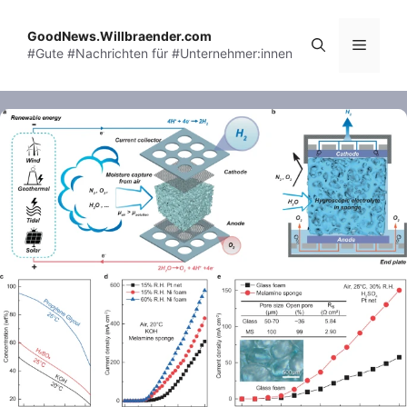
Skip
to
GoodNews.Willbraender.com
Menu
#Gute #Nachrichten für #Unternehmer:innen
content