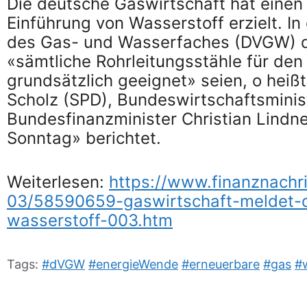
Die deutsche Gaswirtschaft hat einen
Einführung von Wasserstoff erzielt. In
des Gas- und Wasserfaches (DVGW) d
«sämtliche Rohrleitungsstähle für den
grundsätzlich geeignet» seien, o heiß
Scholz (SPD), Bundeswirtschaftsmini
Bundesfinanzminister Christian Lindne
Sonntag» berichtet.
Weiterlesen:
https://www.finanznachr
03/58590659-gaswirtschaft-meldet-d
wasserstoff-003.htm
Tags:
#dVGW
#energieWende
#erneuerbare
#gas
#