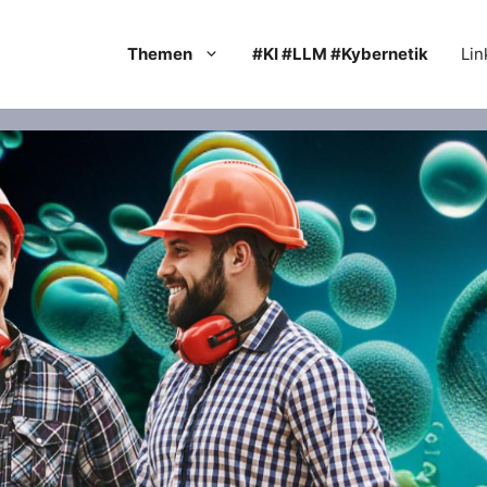
Themen
#KI #LLM #Kybernetik
Lin