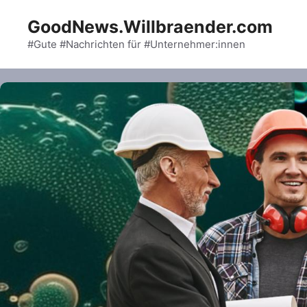
Skip
GoodNews.Willbraender.com
to
content
#Gute #Nachrichten für #Unternehmer:innen