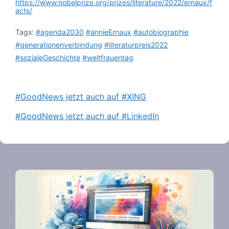
https://www.nobelprize.org/prizes/literature/2022/ernaux/f
acts/
Tags:
#agenda2030
#annieErnaux
#autobiographie
#generationenverbindung
#literaturpreis2022
#sozialeGeschichte
#weltfrauentag
#GoodNews jetzt auch auf #XING
#GoodNews jetzt auch auf #LinkedIn