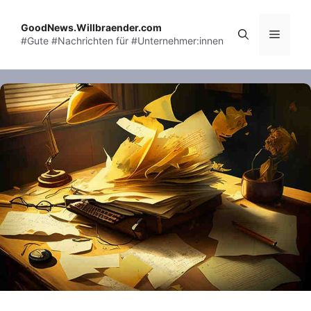
Skip
to
GoodNews.Willbraender.com
Menu
#Gute #Nachrichten für #Unternehmer:innen
content