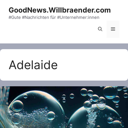
Skip
GoodNews.Willbraender.com
to
content
#Gute #Nachrichten für #Unternehmer:innen
Menu
Adelaide