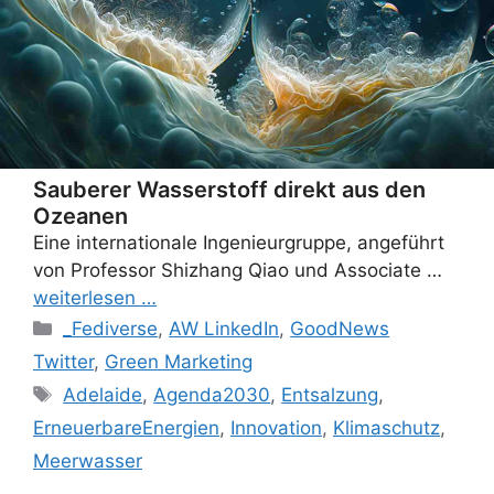
Sauberer Wasserstoff direkt aus den
Ozeanen
Eine internationale Ingenieurgruppe, angeführt
von Professor Shizhang Qiao und Associate …
weiterlesen …
Categories
_Fediverse
,
AW LinkedIn
,
GoodNews
Twitter
,
Green Marketing
Tags
Adelaide
,
Agenda2030
,
Entsalzung
,
ErneuerbareEnergien
,
Innovation
,
Klimaschutz
,
Meerwasser