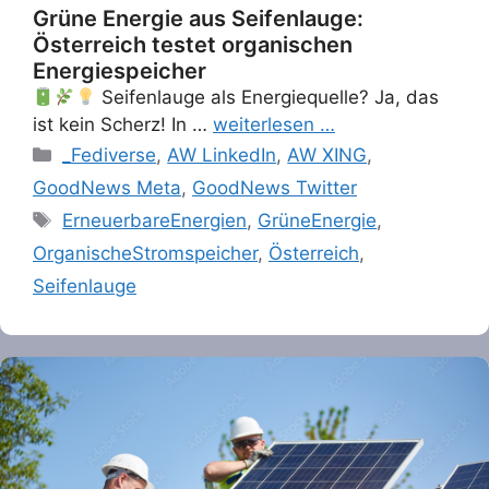
Grüne Energie aus Seifenlauge:
Österreich testet organischen
Energiespeicher
Seifenlauge als Energiequelle? Ja, das
ist kein Scherz! In …
weiterlesen …
Categories
_Fediverse
,
AW LinkedIn
,
AW XING
,
GoodNews Meta
,
GoodNews Twitter
Tags
ErneuerbareEnergien
,
GrüneEnergie
,
OrganischeStromspeicher
,
Österreich
,
Seifenlauge