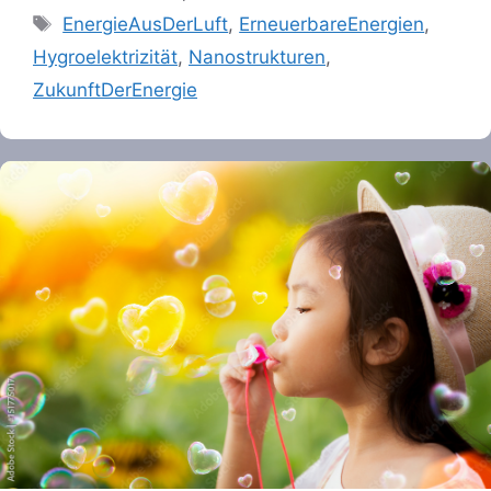
Tags
EnergieAusDerLuft
,
ErneuerbareEnergien
,
Hygroelektrizität
,
Nanostrukturen
,
ZukunftDerEnergie