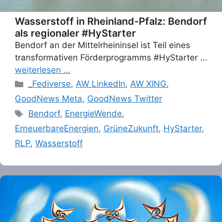
Wasserstoff in Rheinland-Pfalz: Bendorf
als regionaler #HyStarter
Bendorf an der Mittelrheininsel ist Teil eines
transformativen Förderprogramms #HyStarter …
weiterlesen …
Categories
_Fediverse
,
AW LinkedIn
,
AW XING
,
GoodNews Meta
,
GoodNews Twitter
Tags
Bendorf
,
EnergieWende
,
ErneuerbareEnergien
,
GrüneZukunft
,
HyStarter
,
RLP
,
Wasserstoff