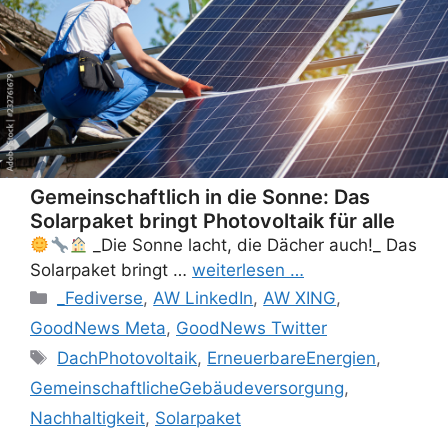
Gemeinschaftlich in die Sonne: Das
Solarpaket bringt Photovoltaik für alle
_Die Sonne lacht, die Dächer auch!_ Das
Solarpaket bringt …
weiterlesen …
Categories
_Fediverse
,
AW LinkedIn
,
AW XING
,
GoodNews Meta
,
GoodNews Twitter
Tags
DachPhotovoltaik
,
ErneuerbareEnergien
,
GemeinschaftlicheGebäudeversorgung
,
Nachhaltigkeit
,
Solarpaket