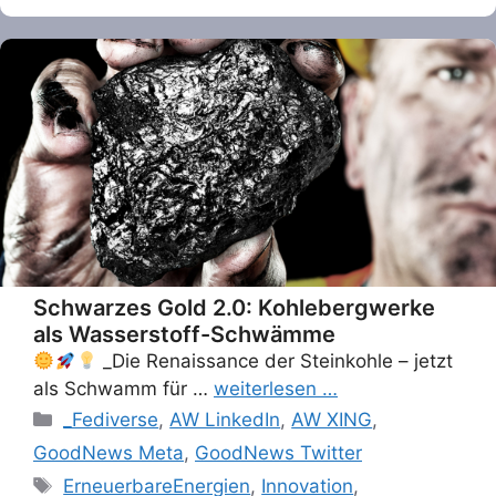
Schwarzes Gold 2.0: Kohlebergwerke
als Wasserstoff-Schwämme
_Die Renaissance der Steinkohle – jetzt
als Schwamm für …
weiterlesen …
Categories
_Fediverse
,
AW LinkedIn
,
AW XING
,
GoodNews Meta
,
GoodNews Twitter
Tags
ErneuerbareEnergien
,
Innovation
,