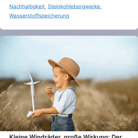
Nachhaltigkeit
,
Steinkohlebergwerke
,
Wasserstoffspeicherung
Kleine Windräder, große Wirkung: Der