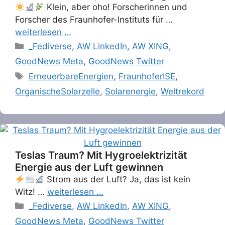
Klein, aber oho! Forscherinnen und
Forscher des Fraunhofer-Instituts für …
weiterlesen …
Categories
_Fediverse
,
AW LinkedIn
,
AW XING
,
GoodNews Meta
,
GoodNews Twitter
Tags
ErneuerbareEnergien
,
FraunhoferISE
,
OrganischeSolarzelle
,
Solarenergie
,
Weltrekord
Teslas Traum? Mit Hygroelektrizität
Energie aus der Luft gewinnen
Strom aus der Luft? Ja, das ist kein
Witz! …
weiterlesen …
Categories
_Fediverse
,
AW LinkedIn
,
AW XING
,
GoodNews Meta
,
GoodNews Twitter