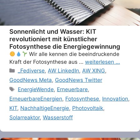
Sonnenlicht und Wasser: KIT
revolutioniert mit künstlicher
Fotosynthese die Energiegewinnung
Wir alle kennen die beeindruckende
Kraft der Fotosynthese aus …
weiterlesen …
Categories
_Fediverse
,
AW LinkedIn
,
AW XING
,
GoodNews Meta
,
GoodNews Twitter
Tags
EnergieWende
,
Erneuerbare
,
ErneuerbareEnergien
,
Fotosynthese
,
Innovation
,
KIT
,
NachhaltigeEnergie
,
Photovoltaik
,
Solarreaktor
,
Wasserstoff