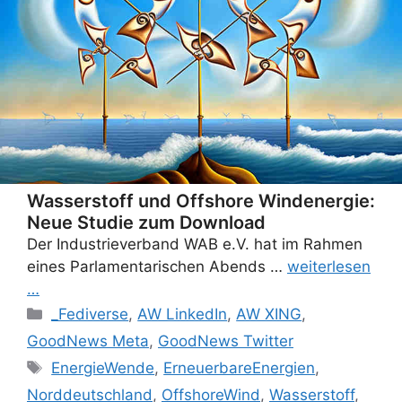
Wasserstoff und Offshore Windenergie:
Neue Studie zum Download
Der Industrieverband WAB e.V. hat im Rahmen
eines Parlamentarischen Abends …
weiterlesen
…
Categories
_Fediverse
,
AW LinkedIn
,
AW XING
,
GoodNews Meta
,
GoodNews Twitter
Tags
EnergieWende
,
ErneuerbareEnergien
,
Norddeutschland
,
OffshoreWind
,
Wasserstoff
,