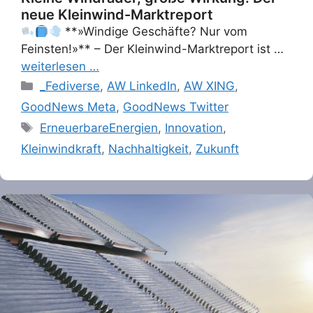
neue Kleinwind-Marktreport
**»Windige Geschäfte? Nur vom
Feinsten!»** – Der Kleinwind-Marktreport ist …
weiterlesen …
Categories
_Fediverse
,
AW LinkedIn
,
AW XING
,
GoodNews Meta
,
GoodNews Twitter
Tags
ErneuerbareEnergien
,
Innovation
,
Kleinwindkraft
,
Nachhaltigkeit
,
Zukunft