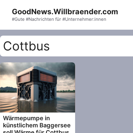
Skip
GoodNews.Willbraender.com
to
content
#Gute #Nachrichten für #Unternehmer:innen
Cottbus
Wärmepumpe in
künstlichem Baggersee
soll Wärme für Cottbus