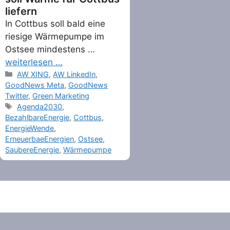
liefern
In Cottbus soll bald eine
riesige Wärmepumpe im
Ostsee mindestens …
weiterlesen …
Categories
AW XING
,
AW LinkedIn
,
GoodNews Meta
,
GoodNews
Twitter
,
Green Marketing
Tags
Agenda2030
,
BezahlbareEnergie
,
Cottbus
,
EnergieWende
,
ErneuerbaeEnergien
,
Ostsee
,
SaubereEnergie
,
Wärmepumpe