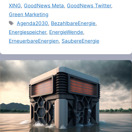
XING
,
GoodNews Meta
,
GoodNews Twitter
,
Green Marketing
Tags
Agenda2030
,
BezahlbareEnergie
,
Energiespeicher
,
EnergieWende
,
ErneuerbareEnergien
,
SaubereEnergie