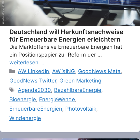
Deutschland will Herkunftsnachweise
für Erneuerbare Energien erleichtern
Die Marktoffensive Erneuerbare Energien hat
ein Positionspapier zur Reform der …
weiterlesen …
Categories
AW LinkedIn
,
AW XING
,
GoodNews Meta
,
GoodNews Twitter
,
Green Marketing
Tags
Agenda2030
,
BezahlbareEnergie
,
Bioenergie
,
EnergieWende
,
ErneuerbareEnergien
,
Photovoltaik
,
Windenergie