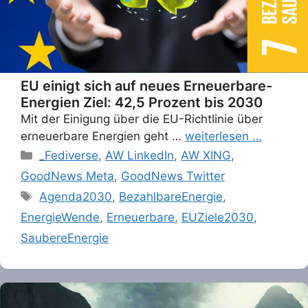
EU einigt sich auf neues Erneuerbare-
Energien Ziel: 42,5 Prozent bis 2030
Mit der Einigung über die EU-Richtlinie über
erneuerbare Energien geht …
weiterlesen …
Categories
_Fediverse
,
AW LinkedIn
,
AW XING
,
GoodNews Meta
,
GoodNews Twitter
Tags
Agenda2030
,
BezahlbareEnergie
,
EnergieWende
,
Erneuerbare
,
EUZiele2030
,
SaubereEnergie