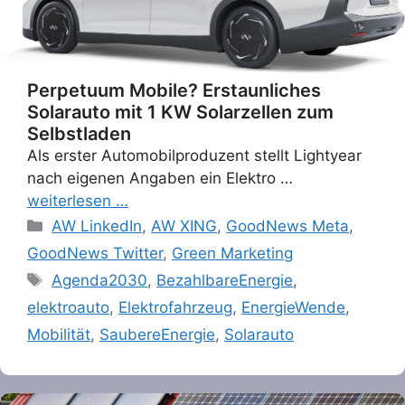
Perpetuum Mobile? Erstaunliches
Solarauto mit 1 KW Solarzellen zum
Selbstladen
Als erster Automobilproduzent stellt Lightyear
nach eigenen Angaben ein Elektro …
weiterlesen …
Categories
AW LinkedIn
,
AW XING
,
GoodNews Meta
,
GoodNews Twitter
,
Green Marketing
Tags
Agenda2030
,
BezahlbareEnergie
,
elektroauto
,
Elektrofahrzeug
,
EnergieWende
,
Mobilität
,
SaubereEnergie
,
Solarauto