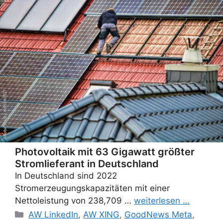
Photovoltaik mit 63 Gigawatt größter
Stromlieferant in Deutschland
In Deutschland sind 2022
Stromerzeugungskapazitäten mit einer
Nettoleistung von 238,709 …
weiterlesen …
Categories
AW LinkedIn
,
AW XING
,
GoodNews Meta
,