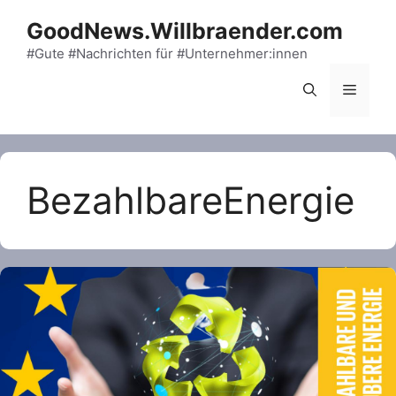
Skip
GoodNews.Willbraender.com
to
content
#Gute #Nachrichten für #Unternehmer:innen
Menu
BezahlbareEnergie