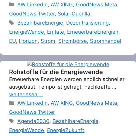
Categories
AW LinkedIn
,
AW XING
,
GoodNews Meta
,
GoodNews Twitter
,
Solar Guerilla
Tags
BezahlbareEnergie
,
Dezentralisierung
,
EnergieWende
,
Enflate
,
ErneuerbareEnergien
,
EU
,
Horizon
,
Strom
,
Strombörse
,
Stromhandel
Rohstoffe für die Energiewende
Erneuerbare Energien werden endlich schneller
ausgebaut. Tempo ist gefragt. Fachkräfte …
weiterlesen …
Categories
AW LinkedIn
,
AW XING
,
GoodNews Meta
,
GoodNews Twitter
Tags
Agenda2030
,
BezahlbareEnergie
,
EnergieWende
,
EnergieZukunft
,