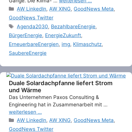
Gange. Die Klima- …
weiterlesen …
Categories
AW LinkedIn
,
AW XING
,
GoodNews Meta
,
GoodNews Twitter
Tags
Agenda2030
,
BezahlbareEnergie
,
BürgerEnergie
,
EnergieZukunft
,
ErneuerbareEnergien
,
img
,
Klimaschutz
,
SaubereEnergie
Duale Solardachpfanne liefert Strom
und Wärme
Das Unternehmen Paxos Consulting &
Engineering hat in Zusammenarbeit mit …
weiterlesen …
Categories
AW LinkedIn
,
AW XING
,
GoodNews Meta
,
GoodNews Twitter