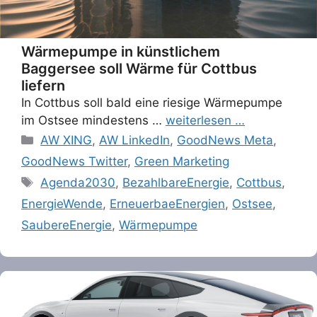
Wärmepumpe in künstlichem
Baggersee soll Wärme für Cottbus
liefern
In Cottbus soll bald eine riesige Wärmepumpe
im Ostsee mindestens …
weiterlesen …
Categories
AW XING
,
AW LinkedIn
,
GoodNews Meta
,
GoodNews Twitter
,
Green Marketing
Tags
Agenda2030
,
BezahlbareEnergie
,
Cottbus
,
EnergieWende
,
ErneuerbaeEnergien
,
Ostsee
,
SaubereEnergie
,
Wärmepumpe