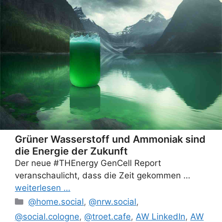
Grüner Wasserstoff und Ammoniak sind
die Energie der Zukunft
Der neue #THEnergy GenCell Report
veranschaulicht, dass die Zeit gekommen …
weiterlesen …
Categories
@home.social
,
@nrw.social
,
@social.cologne
,
@troet.cafe
,
AW LinkedIn
,
AW