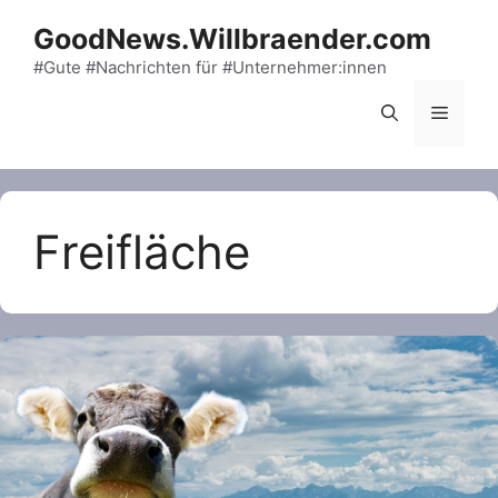
Skip
GoodNews.Willbraender.com
to
content
#Gute #Nachrichten für #Unternehmer:innen
Menu
Freifläche