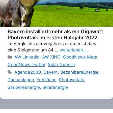
Bayern installiert mehr als ein Gigawatt
Photovoltaik im ersten Halbjahr 2022
Im Vergleich zum Vorjahreszeitraum ist dies
eine Steigerung um 84 …
weiterlesen …
Categories
AW LinkedIn
,
AW XING
,
GoodNews Meta
,
GoodNews Twitter
,
Solar Guerilla
Tags
Agenda2030
,
Bayern
,
BezahlbareEnergie
,
Dachanlagen
,
Freifläche
,
Photovoltaik
,
SaubereEnergie
,
Solarenergie