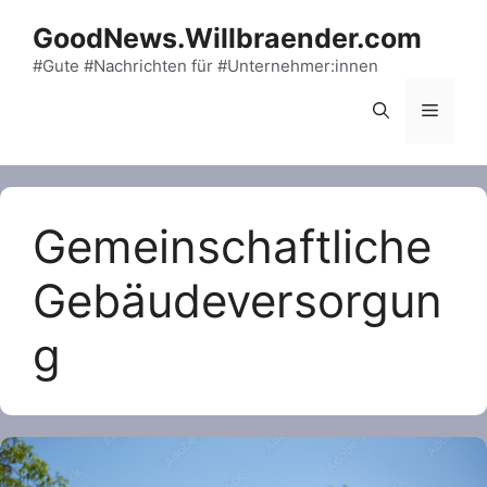
Skip
GoodNews.Willbraender.com
to
content
#Gute #Nachrichten für #Unternehmer:innen
Menu
Gemeinschaftliche
Gebäudeversorgun
g