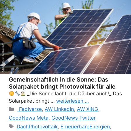
Gemeinschaftlich in die Sonne: Das
Solarpaket bringt Photovoltaik für alle
_Die Sonne lacht, die Dächer auch!_ Das
Solarpaket bringt …
weiterlesen …
Categories
_Fediverse
,
AW LinkedIn
,
AW XING
,
GoodNews Meta
,
GoodNews Twitter
Tags
DachPhotovoltaik
,
ErneuerbareEnergien
,