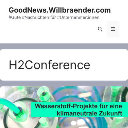
Skip
GoodNews.Willbraender.com
to
content
#Gute #Nachrichten für #Unternehmer:innen
Menu
H2Conference