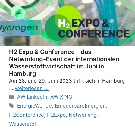
H2 Expo & Conference – das
Networking-Event der internationalen
Wasserstoffwirtschaft im Juni in
Hamburg
Am 28. und 29. Juni 2023 trifft sich in Hamburg
…
weiterlesen …
Categories
AW LinkedIn
,
AW XING
Tags
EnergieWende
,
ErneuerbareEnergien
,
H2Conference
,
H2Expo
,
Networking
,
Wasserstoff