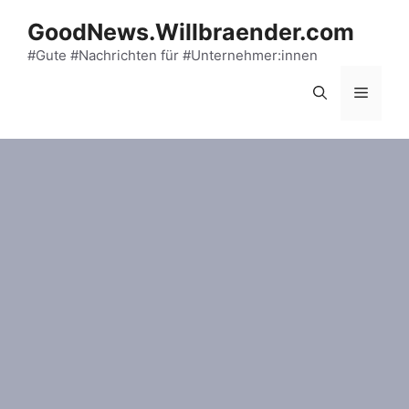
Skip
GoodNews.Willbraender.com
to
content
#Gute #Nachrichten für #Unternehmer:innen
Menu
H2 Expo & Conference – das
Networking-Event der internationalen
Wasserstoffwirtschaft im Juni in