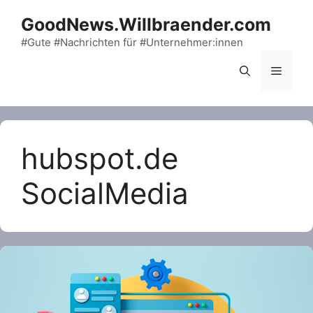
Skip
GoodNews.Willbraender.com
to
content
#Gute #Nachrichten für #Unternehmer:innen
Menu
hubspot.de
SocialMedia