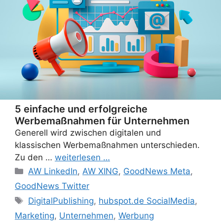
5 einfache und erfolgreiche
Werbemaßnahmen für Unternehmen
Generell wird zwischen digitalen und
klassischen Werbemaßnahmen unterschieden.
Zu den …
weiterlesen …
Categories
AW LinkedIn
,
AW XING
,
GoodNews Meta
,
GoodNews Twitter
Tags
DigitalPublishing
,
hubspot.de SocialMedia
,
Marketing
,
Unternehmen
,
Werbung