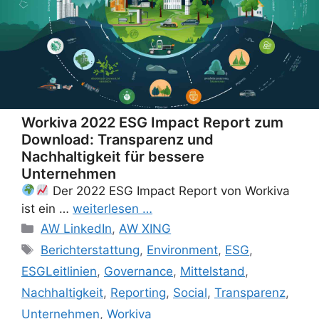
Workiva 2022 ESG Impact Report zum
Download: Transparenz und
Nachhaltigkeit für bessere
Unternehmen
Der 2022 ESG Impact Report von Workiva
ist ein …
weiterlesen …
Categories
AW LinkedIn
,
AW XING
Tags
Berichterstattung
,
Environment
,
ESG
,
ESGLeitlinien
,
Governance
,
Mittelstand
,
Nachhaltigkeit
,
Reporting
,
Social
,
Transparenz
,
Unternehmen
,
Workiva