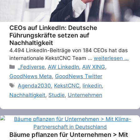
CEOs auf LinkedIn: Deutsche
Führungskräfte setzen auf
Nachhaltigkeit
4.494 LinkedIn-Beiträge von 184 CEOs hat das
internationale KekstCNC Team …
weiterlesen …
Categories
_Fediverse
,
AW LinkedIn
,
AW XING
,
GoodNews Meta
,
GoodNews Twitter
Tags
Agenda2030
,
KekstCNC
,
linkedin
,
Nachhaltigkeit
,
Studie
,
Unternehmen
Bäume pflanzen für Unternehmen > Mit