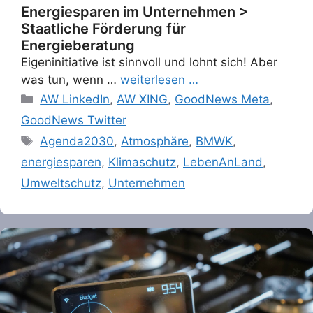
Energiesparen im Unternehmen >
Staatliche Förderung für
Energieberatung
Eigeninitiative ist sinnvoll und lohnt sich! Aber
was tun, wenn …
weiterlesen …
Categories
AW LinkedIn
,
AW XING
,
GoodNews Meta
,
GoodNews Twitter
Tags
Agenda2030
,
Atmosphäre
,
BMWK
,
energiesparen
,
Klimaschutz
,
LebenAnLand
,
Umweltschutz
,
Unternehmen