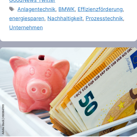
GoodNews Twitter
Tags
Anlagentechnik
,
BMWK
,
Effizienzförderung
,
energiesparen
,
Nachhaltigkeit
,
Prozesstechnik
,
Unternehmen