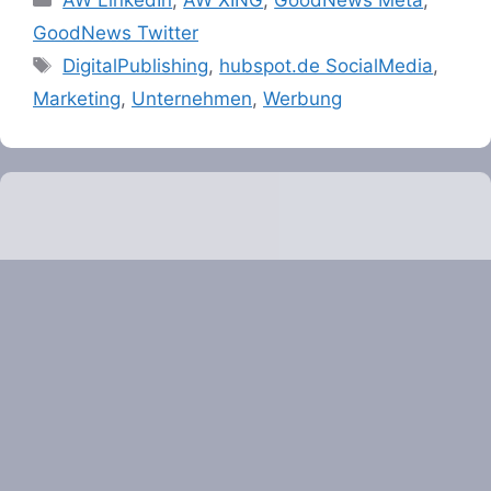
GoodNews Twitter
Tags
DigitalPublishing
,
hubspot.de SocialMedia
,
Marketing
,
Unternehmen
,
Werbung
Energiesparkonto für