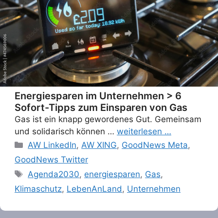
Energiesparen im Unternehmen > 6
Sofort-Tipps zum Einsparen von Gas
Gas ist ein knapp gewordenes Gut. Gemeinsam
und solidarisch können …
weiterlesen …
Categories
AW LinkedIn
,
AW XING
,
GoodNews Meta
,
GoodNews Twitter
Tags
Agenda2030
,
energiesparen
,
Gas
,
Klimaschutz
,
LebenAnLand
,
Unternehmen