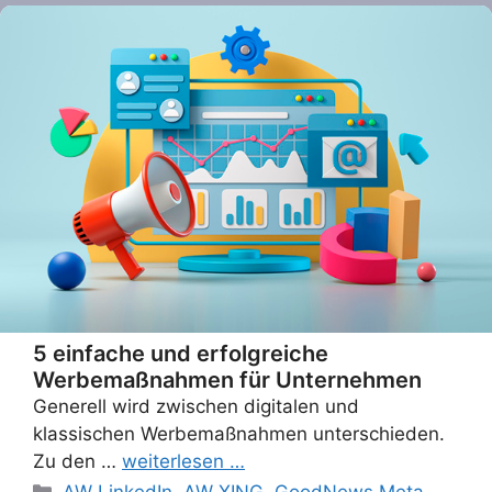
5 einfache und erfolgreiche
Werbemaßnahmen für Unternehmen
Generell wird zwischen digitalen und
klassischen Werbemaßnahmen unterschieden.
Zu den …
weiterlesen …
Categories
AW LinkedIn
,
AW XING
,
GoodNews Meta
,