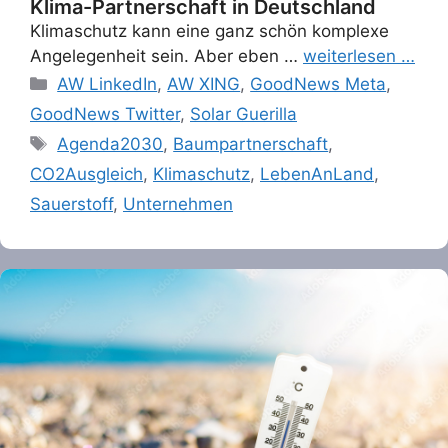
Klima-Partnerschaft in Deutschland
Klimaschutz kann eine ganz schön komplexe
Angelegenheit sein. Aber eben …
weiterlesen …
Categories
AW LinkedIn
,
AW XING
,
GoodNews Meta
,
GoodNews Twitter
,
Solar Guerilla
Tags
Agenda2030
,
Baumpartnerschaft
,
CO2Ausgleich
,
Klimaschutz
,
LebenAnLand
,
Sauerstoff
,
Unternehmen