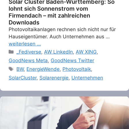
Solar Cluster Baden-Württemberg: So
lohnt sich Sonnenstrom vom
Firmendach – mit zahlreichen
Downloads
Photovoltaikanlagen rechnen sich nicht nur für
Hauseigentümer. Auch Unternehmen aus …
weiterlesen …
Categories
_Fediverse
,
AW LinkedIn
,
AW XING
,
GoodNews Meta
,
GoodNews Twitter
Tags
BW
,
EnergieWende
,
Photovoltaik
,
SolarCluster
,
Solarenergie
,
Unternehmen