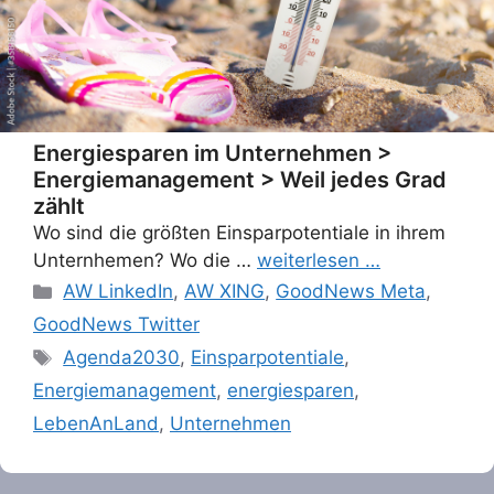
Energiesparen im Unternehmen >
Energiemanagement > Weil jedes Grad
zählt
Wo sind die größten Einsparpotentiale in ihrem
Unternhemen? Wo die …
weiterlesen …
Categories
AW LinkedIn
,
AW XING
,
GoodNews Meta
,
GoodNews Twitter
Tags
Agenda2030
,
Einsparpotentiale
,
Energiemanagement
,
energiesparen
,
LebenAnLand
,
Unternehmen