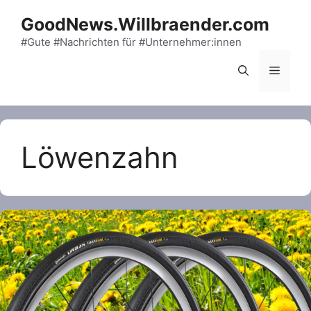
Skip
GoodNews.Willbraender.com
to
content
#Gute #Nachrichten für #Unternehmer:innen
Menu
Löwenzahn