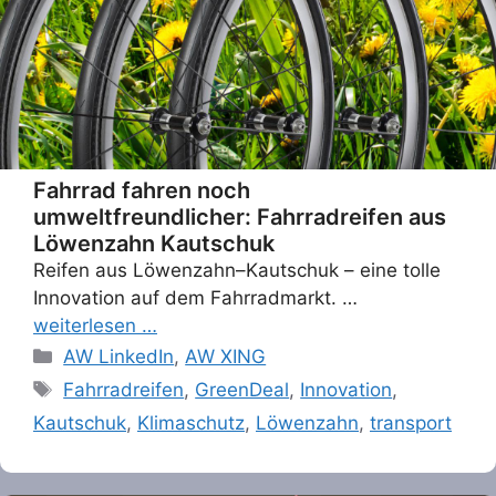
Fahrrad fahren noch
umweltfreundlicher: Fahrradreifen aus
Löwenzahn Kautschuk
Reifen aus Löwenzahn–Kautschuk – eine tolle
Innovation auf dem Fahrradmarkt. …
weiterlesen …
Categories
AW LinkedIn
,
AW XING
Tags
Fahrradreifen
,
GreenDeal
,
Innovation
,
Kautschuk
,
Klimaschutz
,
Löwenzahn
,
transport