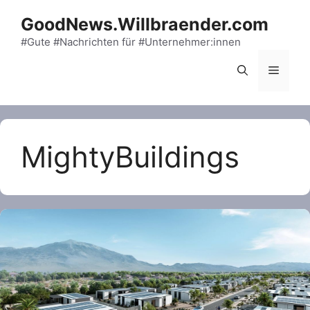
Skip
GoodNews.Willbraender.com
to
content
#Gute #Nachrichten für #Unternehmer:innen
Menu
MightyBuildings