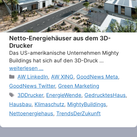
Netto-Energiehäuser aus dem 3D-
Drucker
Das US-amerikanische Unternehmen Mighty
Buildings hat sich auf den 3D-Druck …
weiterlesen …
Categories
AW LinkedIn
,
AW XING
,
GoodNews Meta
,
GoodNews Twitter
,
Green Marketing
Tags
3DDrucker
,
EnergieWende
,
GedrucktesHaus
,
Hausbau
,
Klimaschutz
,
MightyBuildings
,
Nettoenergiehaus
,
TrendsDerZukunft